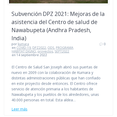
Subvención DPZ 2021: Mejoras de la
asistencia del Centro de salud de
Nawabupeta (Andhra Pradesh,
India)
por
kumara
0
en
COVID-19
,
DPZ2022
,
ODS
,
PROGRAMA
HÁBITAT DIGNO
,
proyectos
,
SEPT2022
en 14 septiembre 2022
El Centro de Salud San Joseph abrió sus puertas de
nuevo en 2009 con la colaboración de Kumara y
distintas administraciones públicas que han confiado
en este proyecto desde entonces. El Centro ofrece
servicio de atención primaria a los habitantes de
Nawabupeta y los pueblos de los alrededores, unas
40.000 personas en total. Esta aldea…
Leer más