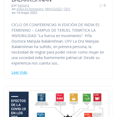
por
kumara
0
en
india es femenino
,
MAYO2022
,
ODS
en 16 mayo 2022
CICLO DE CONFERENCIAS III EDICIÓN DE INDIA ES
FEMENINO – CAMPUS DE TERUEL TEMÁTICA LA
INVISIBILIDAD “La fuerza en movimiento”. Prfa
Doctora Manjula Balakrishnan. UFV La Dra Manjula
Balakrishnan ha sufrido, en primera persona, la
necesidad de migrar para poder crecer como mujer en
una sociedad india fuertemente patriarcal. Desde su
experiencia nos cuenta sus…
Leer más