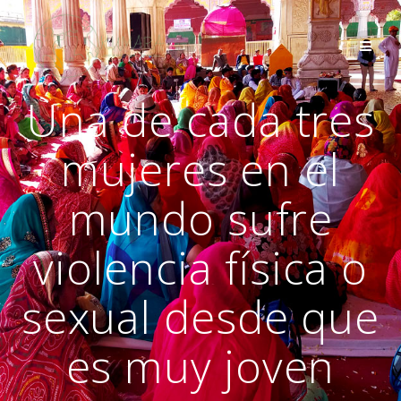
Saltar
al
contenido
Una de cada tres
mujeres en el
mundo sufre
violencia física o
sexual desde que
es muy joven