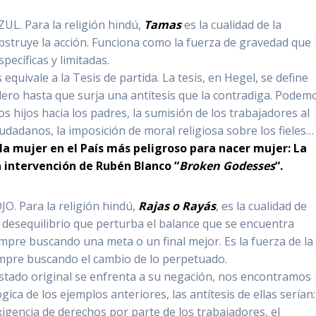
ZUL. Para la religión hindú,
Tamas
es la cualidad de la
obstruye la acción. Funciona como la fuerza de gravedad que
pecíficas y limitadas.
quivale a la Tesis de partida. La tesis, en Hegel, se define
dero hasta que surja una antítesis que la contradiga. Podem
os hijos hacia los padres, la sumisión de los trabajadores al
iudadanos, la imposición de moral religiosa sobre los fieles…
 la mujer en el País más peligroso para nacer mujer: La
a intervención de Rubén Blanco “
Broken Godesses
“.
JO. Para la religión hindú,
Rajas o Rayás
, es la cualidad de
n desequilibrio que perturba el balance que se encuentra
empre buscando una meta o un final mejor. Es la fuerza de la
empre buscando el cambio de lo perpetuado.
o estado original se enfrenta a su negación, nos encontramos
ógica de los ejemplos anteriores, las antítesis de ellas serían:
exigencia de derechos por parte de los trabajadores, el