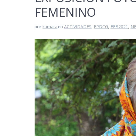
FEMENINO
por
kumara
en
ACTIVIDADES
,
EPDCG
,
FEB2021
,
NE