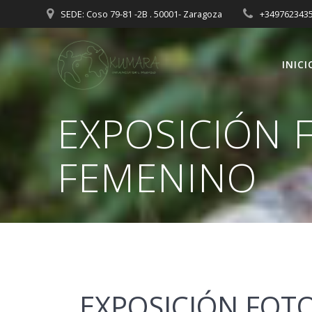
Saltar
SEDE: Coso 79-81 -2B . 50001- Zaragoza
+349762343
al
contenido
INICI
EXPOSICIÓN 
FEMENINO
EXPOSICIÓN FOTO