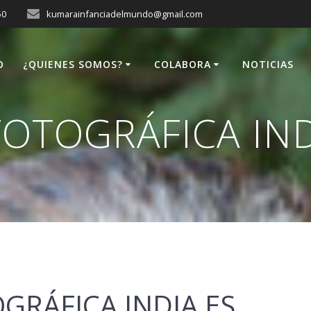
50
kumarainfanciadelmundo@gmail.com
O
¿QUIENES SOMOS?
COLABORA
NOTICIAS
FOTOGRÁFICA IND
GRÁFICA INDIA ES