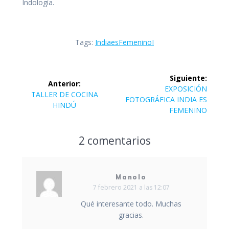
Indología.
Tags:
IndiaesFemeninoI
Navegación
Siguiente:
Anterior:
de
Siguiente
EXPOSICIÓN
Entrada
TALLER DE COCINA
entrada:
FOTOGRÁFICA INDIA ES
anterior:
HINDÚ
entradas
FEMENINO
2 comentarios
Manolo
7 febrero 2021 a las 12:07
Qué interesante todo. Muchas
gracias.