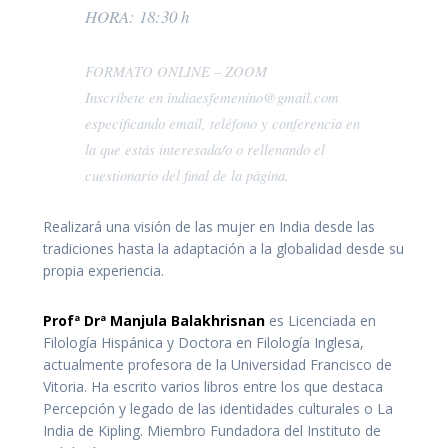
HORA: 18:30 h
FORMATO ONLINE – ZOOM
Inscríbete en indiaesfemenino@gmail.com
especificando email, teléfono y conferencia en
la que estás interesada/o o rellenando el
cuestionario del final de la página.
Realizará una visión de las mujer en India desde las
tradiciones hasta la adaptación a la globalidad desde su
propia experiencia.
Profª Drª Manjula Balakhrisnan
es Licenciada en
Filología Hispánica y Doctora en Filología Inglesa,
actualmente profesora de la Universidad Francisco de
Vitoria. Ha escrito varios libros entre los que destaca
Percepción y legado de las identidades culturales o La
India de Kipling. Miembro Fundadora del Instituto de