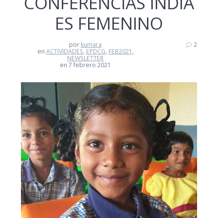
CONFERENCIAS INDIA
ES FEMENINO
por
kumara
2
en
ACTIVIDADES
,
EPDCG
,
FEB2021
,
NEWSLETTER
en 7 febrero 2021