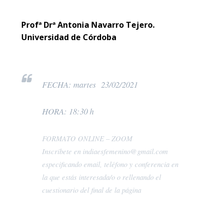
Profª Drª Antonia Navarro Tejero.
Universidad de Córdoba
FECHA: martes 23/02/2021
HORA: 18:30 h
FORMATO ONLINE – ZOOM
Inscríbete en indiaesfemenino@gmail.com
especificando email, teléfono y conferencia en
la que estás interesada/o o rellenando el
cuestionario del final de la página