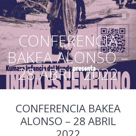
Saltar
al
contenido
CONFERENCIA
BAKEA ALONSO –
28 ABRIL 2022
CONFERENCIA BAKEA
ALONSO – 28 ABRIL
2022