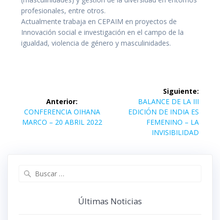
profesionales, entre otros.
Actualmente trabaja en CEPAIM en proyectos de
Innovación social e investigación en el campo de la
igualdad, violencia de género y masculinidades.
Navegación
Siguiente:
de
Siguiente
Anterior:
BALANCE DE LA III
Entrada
entrada:
CONFERENCIA OIHANA
EDICIÓN DE INDIA ES
entradas
anterior:
MARCO – 20 ABRIL 2022
FEMENINO – LA
INVISIBILIDAD
Buscar:
Últimas Noticias