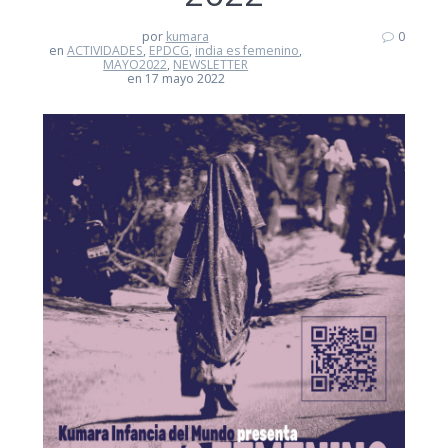
por
kumara
0
en
ACTIVIDADES
,
EPDCG
,
india es femenino
,
MAYO2022
,
NEWSLETTER
en 17 mayo 2022