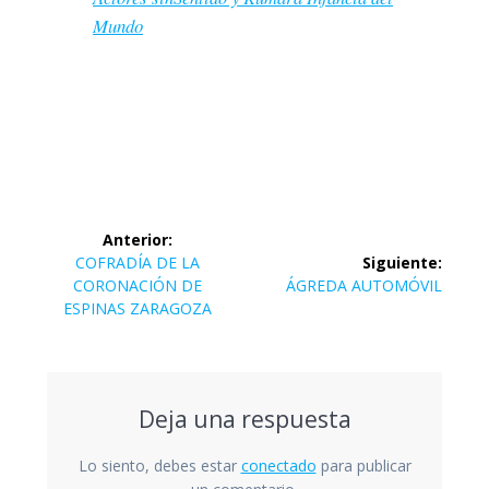
Mundo
Navegación
Anterior:
de
Entrada
COFRADÍA DE LA
Siguiente:
anterior:
Siguiente
CORONACIÓN DE
ÁGREDA AUTOMÓVIL
entradas
entrada:
ESPINAS ZARAGOZA
Deja una respuesta
Lo siento, debes estar
conectado
para publicar