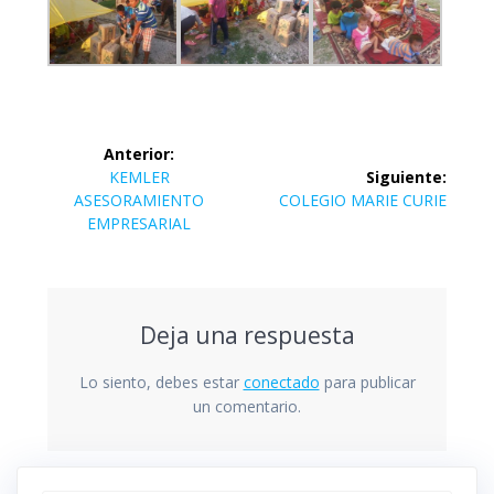
Navegación
Anterior:
de
Entrada
KEMLER
Siguiente:
anterior:
Siguiente
ASESORAMIENTO
COLEGIO MARIE CURIE
entradas
entrada:
EMPRESARIAL
Deja una respuesta
Lo siento, debes estar
conectado
para publicar
un comentario.