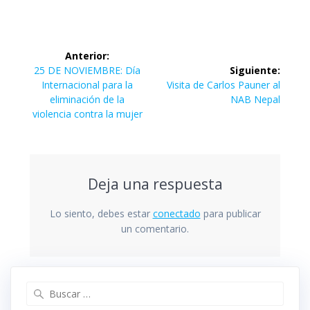
Navegación
Anterior:
de
Entrada
25 DE NOVIEMBRE: Día
Siguiente:
anterior:
Siguiente
Internacional para la
Visita de Carlos Pauner al
entradas
entrada:
eliminación de la
NAB Nepal
violencia contra la mujer
Deja una respuesta
Lo siento, debes estar
conectado
para publicar
un comentario.
Buscar: