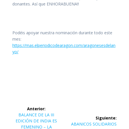
donantes. Así que ENHORABUENA!!
Podéis apoyar nuestra nominación durante todo este
mes:
https://mas.elperiodicodearagon.com/aragonesesdelan
yo/
Navegación
Anterior:
de
Entrada
BALANCE DE LA III
Siguiente:
anterior:
EDICIÓN DE INDIA ES
Siguiente
ABANICOS SOLIDARIOS
FEMENINO – LA