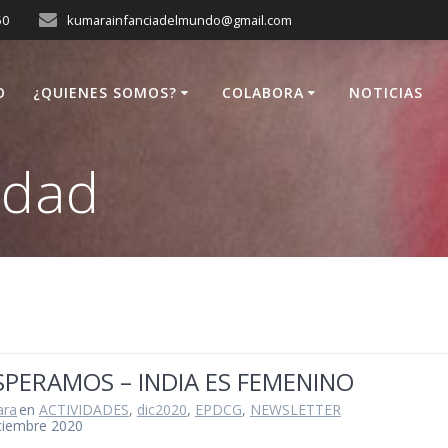
50
kumarainfanciadelmundo@gmail.com
O
¿QUIENES SOMOS?
COLABORA
NOTICIAS
ldad
SPERAMOS – INDIA ES FEMENINO
ara
en
ACTIVIDADES
,
dic2020
,
EPDCG
,
NEWSLETTER
ciembre 2020