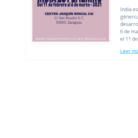
India e
género,
desarro
6 de ma
el 11 d
Leer m