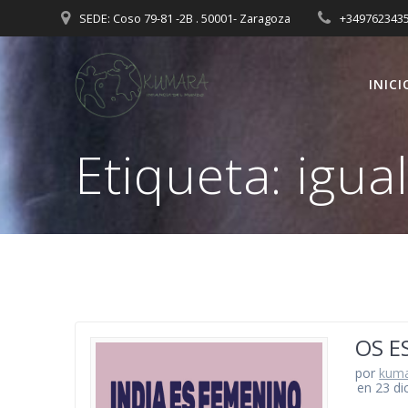
Saltar
SEDE: Coso 79-81 -2B . 50001- Zaragoza
+349762343
al
contenido
INICI
Etiqueta:
igua
OS E
por
kum
en 23 di